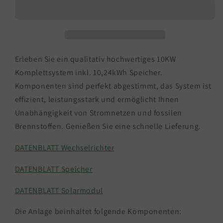
Komplettsystem
Komplettsystem
inkl.
inkl.
10,24kWh
10,24kWh
Speicher
Speicher
und
und
inkl.
inkl.
Erleben Sie ein qualitativ hochwertiges 10KW
Lieferung
Lieferung
Komplettsystem inkl. 10,24kWh Speicher.
deutschlandweit
deutschlandweit
Komponenten sind perfekt abgestimmt, das System ist
effizient, leistungsstark und ermöglicht Ihnen
Unabhängigkeit von Stromnetzen und fossilen
Brennstoffen. Genießen Sie eine schnelle Lieferung.
DATENBLATT Wechselrichter
DATENBLATT Speicher
DATENBLATT Solarmodul
Die Anlage beinhaltet folgende Komponenten: