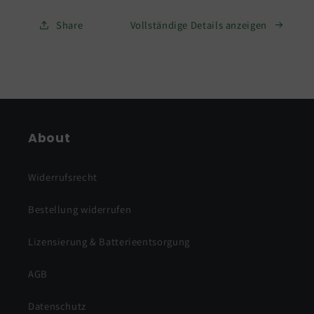
inkl.
inkl.
Lieferung
Lieferung
Share
Vollständige Details anzeigen
deutschlandweit
deutschlandweit
About
Widerrufsrecht
Bestellung widerrufen
Lizensierung & Batterieentsorgung
AGB
Datenschutz