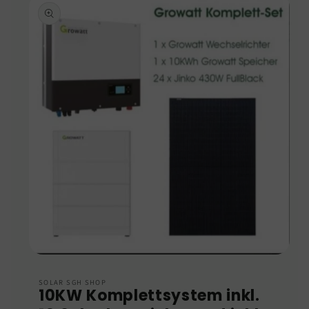
Produktinformationen
springen
Medien
1
in
SOLAR SGH SHOP
10KW Komplettsystem inkl.
Modal
öffnen