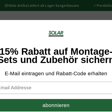
Viele Artikel sofort ab Lager Sangerhausen
Persönliche 
elrichter
Komplettpakete
Montage Sets
Unterkonstrukti
Solar SGH Shop
BALKONK
1600W ink