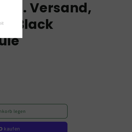
inkl. Versand,
ullBlack
ule
nkorb legen
E
AFTWERKE