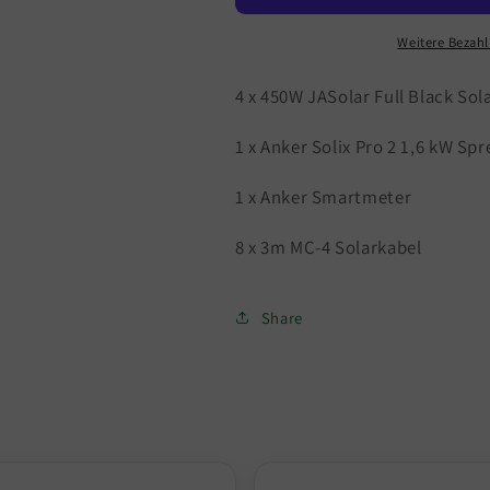
ANKER
ANKER
SPEICHER
SPEICHER
Weitere Bezah
inkl.
inkl.
Versand,
Versand,
4 x 450W JASolar Full Black So
4x450W
4x450W
FullBlack
FullBlack
1 x Anker Solix Pro 2 1,6 kW Spr
Solarmodule
Solarmodule
1 x Anker Smartmeter
8 x 3m MC-4 Solarkabel
Share