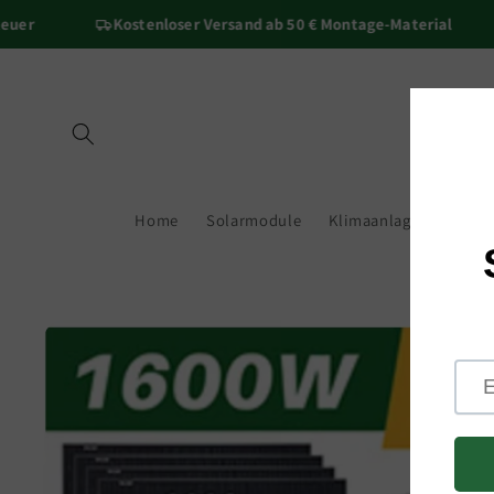
Direkt
r
Kostenloser Versand ab 50 € Montage-Material
zum
Inhalt
Home
Solarmodule
Klimaanlage
Wechs
Zu
Produktinformationen
springen