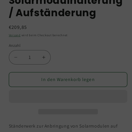
Solarmodulhalterung
/ Aufständerung
Normaler
€209,85
Preis
Versand
wird beim Checkout berechnet
Anzahl
Verringere
Erhöhe
die
die
Menge
Menge
für
In den Warenkorb legen
für
Montage-
Montage-
Set
Set
für
für
2
2
Solarmodule
Solarmodule
auf
auf
Flachdach
Flachdach
Ständerwerk zur Anbringung von Solarmodulen auf
-
-