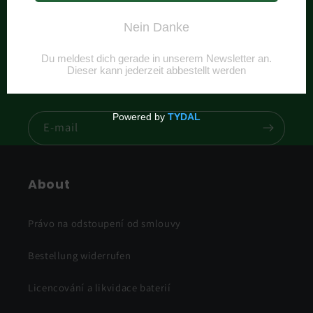
emails
Be the first to know about new collections and
exclusive offers.
E-mail
About
Právo na odstoupení od smlouvy
Bestellung widerrufen
Licencování a likvidace baterií