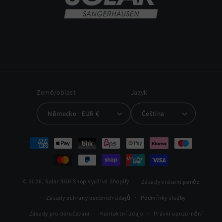
Země/oblast
Jazyk
Německo | EUR €
Čeština
Platební
metody
© 2026,
Solar SGH Shop
Využívá Shopify.
Zásady vrácení peněz
Zásady ochrany osobních údajů
Podmínky služby
Zásady pro doručování
Kontaktní údaje
Právní upozornění