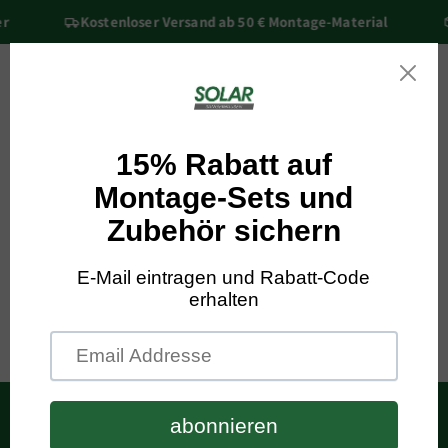
Přejít k
r
Kostenloser Versand ab 50 € Montage-Material
obsahu
Košík
Zprávy
Subscribe to our