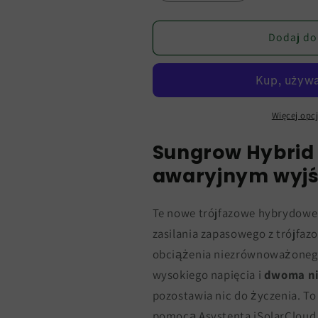
ilość
ilość
dla
dla
Falownik
Falownik
Dodaj do
hybrydowy
hybrydowy
Sungrow
Sungrow
5KW
5KW
-
-
25KW
25KW
Więcej opcj
z
z
Sungrow Hybrid 
funkcją
funkcją
zasilania
zasilania
awaryjnym wyjś
awaryjnego
awaryjnego
Te nowe trójfazowe hybrydowe 
zasilania zapasowego z trójf
obciążenia niezrównoważonego
wysokiego napięcia i
dwoma ni
pozostawia nic do życzenia. To
pomocą Asystenta iSolarCloud 