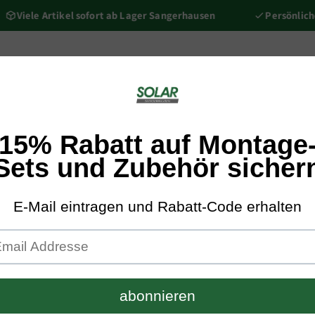
iele Artikel sofort ab Lager Sangerhausen
Persönliche Ber
nik
Kompletne pakiety
Zestawy montażowe
Podbudowa/ak
Sungrow
Falownik
Sungrow 