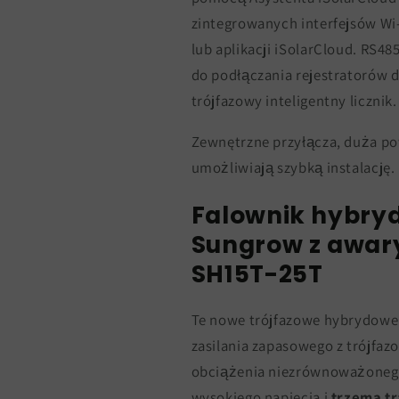
zintegrowanych interfejsów Wi-
lub aplikacji iSolarCloud. RS4
do podłączania rejestratorów d
trójfazowy inteligentny licznik.
Zewnętrzne przyłącza, duża po
umożliwiają szybką instalację.
Falownik hybry
Sungrow z awar
SH15T-25T
Te nowe trójfazowe hybrydowe 
zasilania zapasowego z trójf
obciążenia niezrównoważonego
wysokiego napięcia i
trzema t