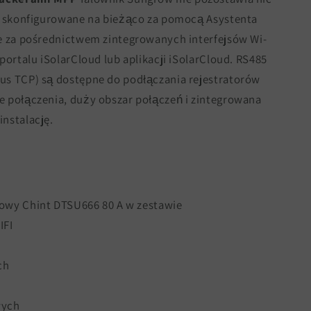
st skonfigurowane na bieżąco za pomocą Asystenta
ne za pośrednictwem zintegrowanych interfejsów Wi-
portalu iSolarCloud lub aplikacji iSolarCloud. RS485
us TCP) są dostępne do podłączania rejestratorów
e połączenia, duży obszar połączeń i zintegrowana
nstalację.
azowy Chint DTSU666 80 A w zestawie
IFI
ch
wych