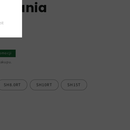
silania
go
omocji
zakupu.
SH8.0RT
SH10RT
SH15T