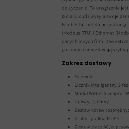
do życzenia. To urządzenie je
iSolarCloud i wysyła swoje da
Fi lub Ethernet do bezpłatnego 
(Modbus RTU) i Ethernet (Modb
danych innych firm. Zewnętrzn
poziomica umożliwiają szybką i
Zakres dostawy
Falownik
Licznik inteligentny 3-f
Moduł WiNet-S adapter W
Uchwyt ścienny
Zestaw kotew rozprężny
Śruby i podkładki M4
Zestaw złącz AC/zapaso