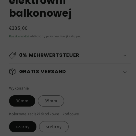
elektrowni
balkonowej
Cena
€335,00
regularna
Koszt wysyłki
obliczony przy realizacji zakupu.
0% MEHRWERTSTEUER
GRATIS VERSAND
Wykonanie
30mm
35mm
Kolorowe zaciski środkowe i końcowe
czarny
srebrny