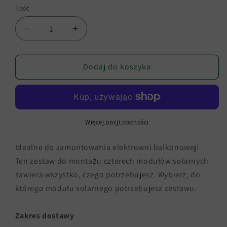
Ilość
Zmniejsz
Zwiększ
ilość
ilość
dla
dla
Zestaw
Zestaw
Dodaj do koszyka
montażowy
montażowy
do
do
4
4
modułów
modułów
solarnych/montaż
solarnych/montaż
Więcej opcji płatności
elektrowni
elektrowni
balkonowej
balkonowej
Idealne do zamontowania elektrowni balkonowej!
Ten zestaw do montażu czterech modułów solarnych
zawiera wszystko, czego potrzebujesz. Wybierz, do
którego modułu solarnego potrzebujesz zestawu.
Zakres dostawy