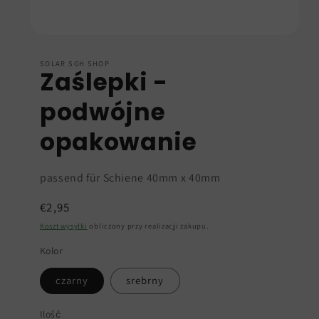
Otwórz
multimedia
1
SOLAR SGH SHOP
Zaślepki -
w
oknie
modalnym
podwójne
opakowanie
passend für Schiene 40mm x 40mm
Cena
€2,95
regularna
Koszt wysyłki
obliczony przy realizacji zakupu.
Kolor
czarny
srebrny
Ilość