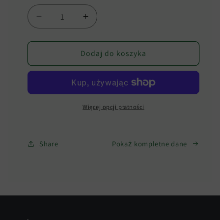
Zmniejsz
Zwiększ
ilość
ilość
dla
dla
Zaślepki
Dodaj do koszyka
Zaślepki
-
-
podwójne
podwójne
opakowanie
opakowanie
Więcej opcji płatności
Share
Pokaż kompletne dane