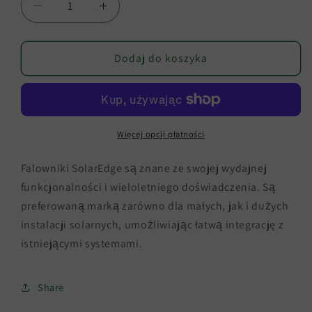
Zmniejsz
Zwiększ
ilość
ilość
dla
dla
Falowniki
Falowniki
Dodaj do koszyka
SolarEdge
SolarEdge
Więcej opcji płatności
Falowniki SolarEdge są znane ze swojej wydajnej
funkcjonalności i wieloletniego doświadczenia. Są
preferowaną marką zarówno dla małych, jak i dużych
instalacji solarnych, umożliwiając łatwą integrację z
istniejącymi systemami.
Share