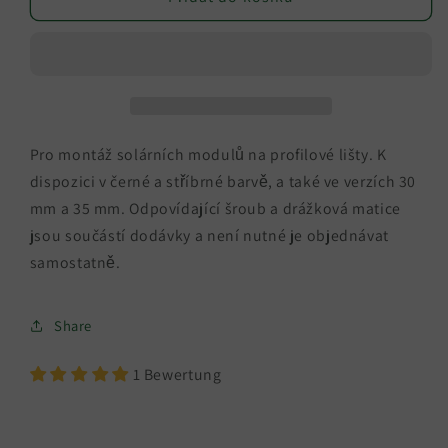
svorky
svorky
včetně
včetně
šroubu
šroubu
a
a
drážky
drážky
30mm/35mm
30mm/35mm
Černá/Stříbrná
Černá/Stříbrná
Pro montáž solárních modulů na profilové lišty. K
dispozici v černé a stříbrné barvě, a také ve verzích 30
mm a 35 mm. Odpovídající šroub a drážková matice
jsou součástí dodávky a není nutné je objednávat
samostatně.
Share
1 Bewertung