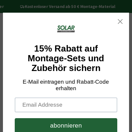
Přejít k
r
Kostenloser Versand ab 50 € Montage-Material
obsahu
Košík
Přejít na
informace
o
produktu