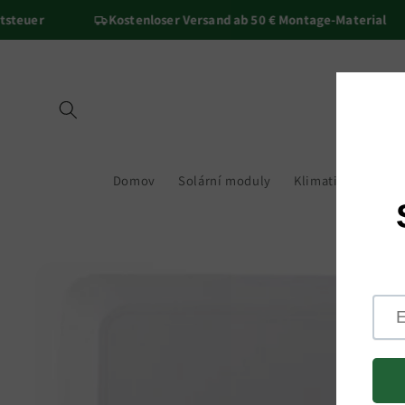
Přejít k
euer
Kostenloser Versand ab 50 € Montage-Material
obsahu
Domov
Solární moduly
Klimatizace
Mě
Přejít na
informace
o
produktu