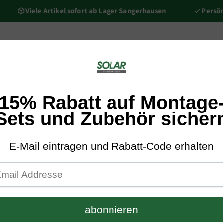
Viele Artikel sofort ab Lager Sangerhausen
Persönlich
nič
Kompletní balíčky
Montážní sady
Podkonstrukce/Přís
Solar SGH Shop
Fronius S
Plus