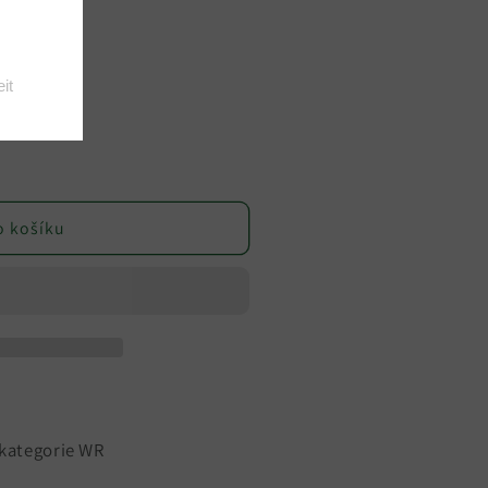
o košíku
kategorie WR