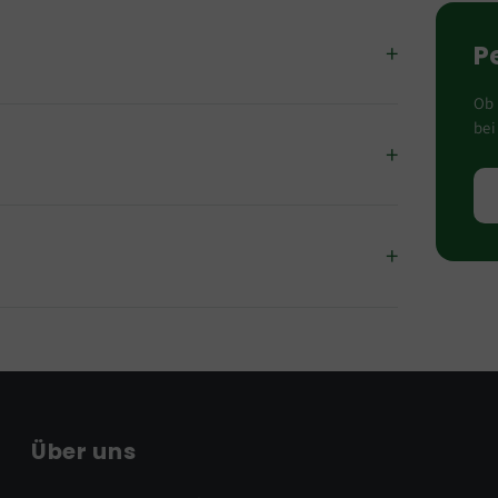
P
Ob 
bei
Über uns