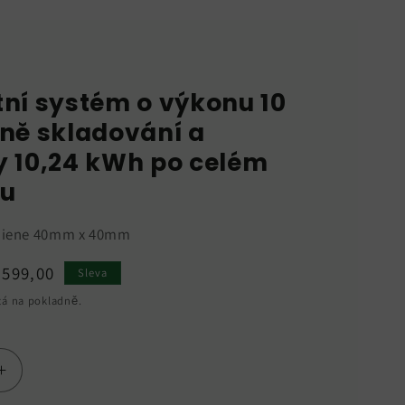
ní systém o výkonu 10
ně skladování a
 10,24 kWh po celém
u
chiene 40mm x 40mm
prodejová
.599,00
Sleva
na
tá na pokladně.
Zvýšit
množství