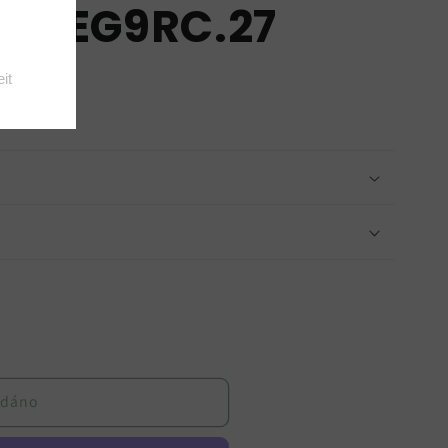
M-NEG9RC.27
odáno