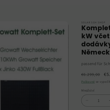
SOLAR SGH SHOP
Komplet
kW včet
dodávky
Německ
passend für S
Běžná
Vý
€5
€6.299,00
cena
ce
Poštovné
se vypočí
Množství
Snížit
množství