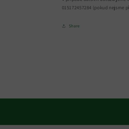
015172457284 (pokud nejsme př
Share