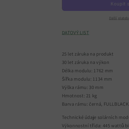
445W
445W
Bifaciální
Bifaciální
Sklo-
Sklo-
Další plate
sklo
sklo
Plně
Plně
DATOVÝ LIST
černý
černý
TSM-
TSM-
NEG9RC.27
NEG9RC.27
25 let záruka na produkt
30 let záruka na výkon
Délka modulu: 1762 mm
Šířka modulu: 1134 mm
Výška rámu: 30 mm
Hmotnost: 21 kg
Barva rámu: černá, FULLBLACK
Technické údaje solárních mod
Výkonnostní třída: 445 wattů bi