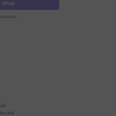
bní možnosti
ulů:
faciální