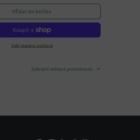
produktu
Kompletní
Přidat do košíku
systém
o
výkonu
10
kW
Další platební možnosti
včetně
skladování
a
Zobrazit veškeré podrobnosti
dodávky
10,24
kWh
po
celém
Německu