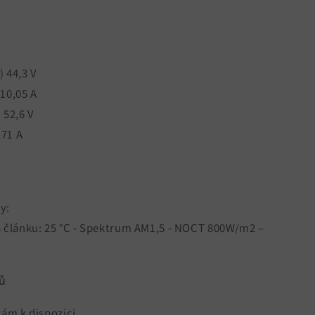
 44,3 V
10,05 A
 52,6 V
,71 A
y:
a článku: 25 °C - Spektrum AM1,5 - NOCT 800W/m2 –
ů
ám k dispozici.