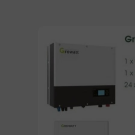
Přejít na
informace
o
produktu