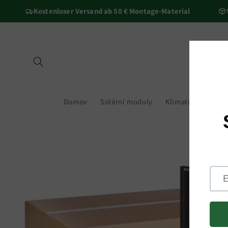
Přejít k
Kostenloser Versand ab 50 € Montage-Material
Viele
obsahu
Domov
Solární moduly
Klimatizace
Mě
Přejít na
informace
o
produktu