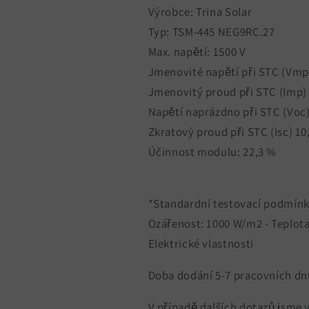
Výrobce: Trina Solar
Typ: TSM-445 NEG9RC.27
Max. napětí: 1500 V
Jmenovité napětí při STC (Vmp)
Jmenovitý proud při STC (Imp) 
Napětí naprázdno při STC (Voc)
Zkratový proud při STC (Isc) 10
Účinnost modulu: 22,3 %
*Standardní testovací podmínk
Ozářenost: 1000 W/m2 - Teplot
Elektrické vlastnosti
Doba dodání 5-7 pracovních dn
V případě dalších dotazů jsme v