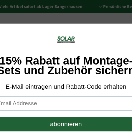
 Artikel sofort ab Lager Sangerhausen
Persönliche Beratu
nič
Kompletní balíčky
Montážní sady
Podkonstrukce/Přís
Trina Solar
Trina Ver
Bifaciální